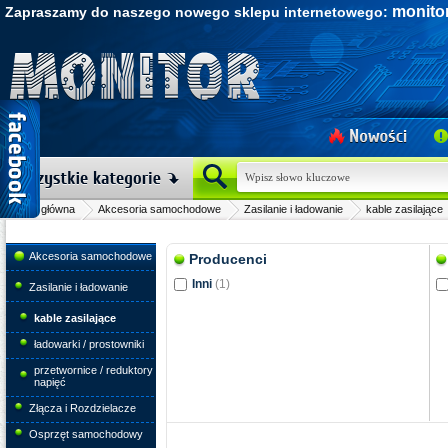
monitor
Zapraszamy do naszego nowego sklepu internetowego:
Strona główna
Akcesoria samochodowe
Zasilanie i ładowanie
kable zasilające
Akcesoria samochodowe
Producenci
Inni
(1)
Zasilanie i ładowanie
kable zasilające
ładowarki / prostowniki
przetwornice / reduktory
napięć
Złącza i Rozdzielacze
Osprzęt samochodowy