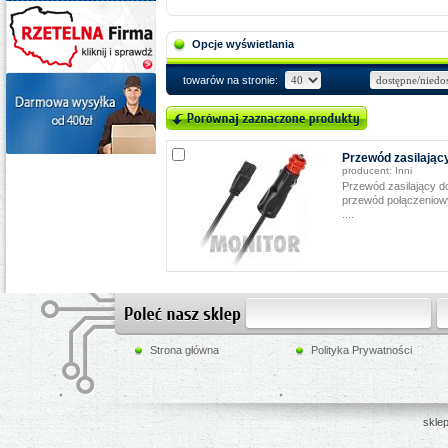
Opcje wyświetlania
towarów na stronie:
Przewód zasilając
producent:
Inni
Przewód zasilający 
przewód połączeniow
....
Strona główna
Polityka Prywatności
sklep