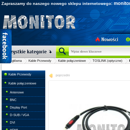
monitor
Zapraszamy do naszego nowego sklepu internetowego:
Strona główna
Kable Przewody
Kable połączeniowe
TOSLINK (optyczne)
Kable Przewody
poprzedni
Kable połączeniowe
Antenowe
BNC
Display Port
D-SUB / VGA
DVI