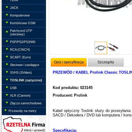
HDMI
JACK
Komputerowe
Komórkowe GSM
Patchcord UTP
(sieciowy)
PSP/PS2/PS3/WII
RCA (CINCH)
SCART (Euro)
Opis i specyfikacja
Szczegóły
Sieciowe i zasilające
PRZEWÓD / KABEL Prolink Classic TOSLIN
SVHS (SVideo)
TOSLINK (optyczne)
Kod produktu: 023145
USB
Producent: Prolink
XLR (Cannon)
Złącza samochodowe
Kabel optyczny Toslink służy do przesyłani
Przewody na metry
SACD / Dekodera / DVD lub komputera / kons
Specyfikacja: